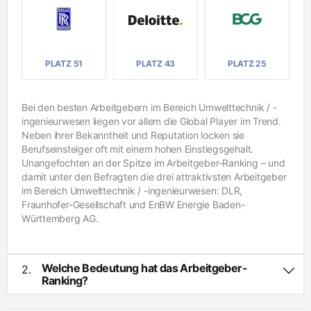
In
n
f
g
o
e
r
ni
m
e
a
u
PLATZ 51
PLATZ 43
PLATZ 25
ti
r
k
w
e
Bei den besten Arbeitgebern im Bereich Umwelttechnik / -
s
In
e
ingenieurwesen liegen vor allem die Global Player im Trend.
g
n
e
Neben ihrer Bekanntheit und Reputation locken sie
ni
Berufseinsteiger oft mit einem hohen Einstiegsgehalt.
e
B
Unangefochten an der Spitze im Arbeitgeber-Ranking – und
u
i
damit unter den Befragten die drei attraktivsten Arbeitgeber
r
o
im Bereich Umwelttechnik / -ingenieurwesen: DLR,
w
t
e
Fraunhofer-Gesellschaft und EnBW Energie Baden-
e
s
c
Württemberg AG.
e
h
n
n
o
l
R
Welche Bedeutung hat das Arbeitgeber-
2.
o
i
Ranking?
g
s
Das Arbeitgeber-Ranking basiert auf Deutschlands größter
i
i
Studie zum Thema Berufseinstieg von Studierenden und
e