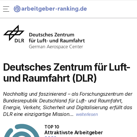
Rising Stars
Arbeitgeber-Ranking Homepage
Menü öffnen
Ranking Studierende.
Informatik
Wirtschaft
Ingenieurwesen
Naturwissenschaften
Deutsches Zentrum für Luft-
Rising Stars
und Raumfahrt (DLR)
Ranking nach Benefits
Nachhaltig und faszinierend – als Forschungszentrum der
Soziale Verantwortung
Bundesrepublik Deutschland für Luft- und Raumfahrt,
Energie, Verkehr, Sicherheit und Digitalisierung erfüllt das
Chancengleichheit
DLR eine einzigartige Mission…
weiterlesen
Karriereperspektiven
TOP 10
Attraktivste Arbeitgeber
Work-Life-Balance