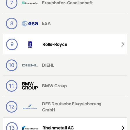
n
7
Fraunhofer-Gesellschaft
Unternehmen auf Grundlage ihrer Attraktivität, Bekanntheit
g
sowie der eigenen Bewerbungsintention – und wählen
S
C
dadurch die für sie besten Arbeitgeber Deutschlands.
t
h
a
e
Durchgeführt wird die Studie von
Trendence
, Europas
8
ESA
r
m
führendem Meinungsforschungsinstitut im Bereich Employer
s
ie
Branding.
t
e
9
Rolls-Royce
c
h
ni
k
10
/
DIEHL
C
h
e
m
11
BMW Group
ie
in
g
DFS Deutsche Flugsicherung
e
12
ni
GmbH
e
u
r
13
Rheinmetall AG
w