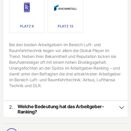
In
n
f
g
o
e
r
ni
m
e
a
u
PLATZ 9
PLATZ 13
ti
r
k
w
e
Bei den besten Arbeitgebern im Bereich Luft- und
s
In
Raumfahrttechnik liegen vor allem die Global Player im
e
g
n
e
Trend. Neben ihrer Bekanntheit und Reputation locken sie
ni
Berufseinsteiger oft mit einem hohen Einstiegsgehalt.
e
B
Unangefochten an der Spitze im Arbeitgeber-Ranking – und
u
i
damit unter den Befragten die drei attraktivsten Arbeitgeber
r
o
im Bereich Luft- und Raumfahrttechnik: Airbus, Lufthansa
w
t
Technik und DLR.
e
e
s
c
e
h
n
n
Welche Bedeutung hat das Arbeitgeber-
o
2.
l
Ranking?
R
o
i
Das Arbeitgeber-Ranking basiert auf Deutschlands größter
g
s
Studie zum Thema Berufseinstieg von Studierenden und
i
i
Absolventen. Über 50.000 Studienteilnehmende beurteilen
e