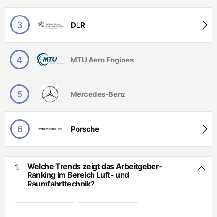
n
s
Hohes Gehalt
c
3
DLR
h
A
Internationalität
af
u
te
t
n
o
Beliebte Unternehmen.
4
MTU Aero Engines
m
N
a
Interviews
a
ti
t
si
u
5
e
Mercedes-Benz
r
r
w
u
is
n
s
g
6
Porsche
e
st
n
e
s
c
c
h
Welche Trends zeigt das Arbeitgeber-
1.
h
ni
Ranking im Bereich Luft- und
a
k
Raumfahrttechnik?
ft
e
B
n
a
ui