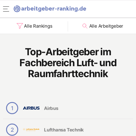
Rising Stars
Arbeitgeber-Ranking Homepage
Menü öffnen
Ranking Studierende.
Alle Rankings
Alle Arbeitgeber
Informatik
Wirtschaft
Top
100
Top-Arbeitgeber im
Ingenieurwesen
für
Fachbereich Luft- und
Studierende
Naturwissenschaften
Raumfahrttechnik
Rising Stars
W
irt
Ranking nach Benefits
s
c
Soziale Verantwortung
h
af
1
Airbus
Chancengleichheit
ts
w
is
Karriereperspektiven
s
2
Lufthansa Technik
e
Work-Life-Balance
Fachbereiche