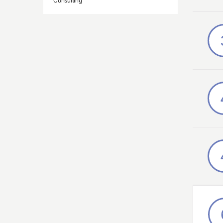
Consulting
Defence
E-Commerce
Elektrotechnik und Elektronik
Energie / Versorgung / Umwelt
Forschung
Gesundheit / Soziales
Handel
Ingenieurdienstleistungen
IT / IT-Dienstleistungen
Konsumgüter / FMCG
Luft- und Raumfahrt
Maschinen- und Anlagenbau
Medien / Werbung
Medizintechnik
Öffentlicher Sektor / NGO's
Steuerberatung / Wirtschaftsprüfung
Telekommunikation