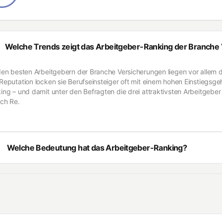
Welche Trends zeigt das Arbeitgeber-Ranking der Branche
den besten Arbeitgebern der Branche Versicherungen liegen vor allem d
Reputation locken sie Berufseinsteiger oft mit einem hohen Einstiegsge
ing – und damit unter den Befragten die drei attraktivsten Arbeitgeber
ch Re.
Welche Bedeutung hat das Arbeitgeber-Ranking?
Arbeitgeber-Ranking basiert auf Deutschlands größter Studie zum The
lventen. Über 50.000 Studienteilnehmende beurteilen Unternehmen auf 
eigenen Bewerbungsintention – und wählen dadurch die für sie besten 
ie von
Trendence
, Europas führendem Meinungsforschungsinstitut im 