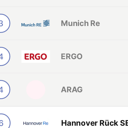
3
Munich Re
4
ERGO
4
ARAG
6
Hannover Rück S