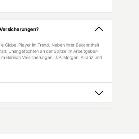
 Versicherungen?
ie Global Player im Trend. Neben ihrer Bekanntheit
halt. Unangefochten an der Spitze im Arbeitgeber-
 im Bereich Versicherungen: J.P. Morgan, Allianz und
ma Berufseinstieg von Studierenden und
Grundlage ihrer Attraktivität, Bekanntheit sowie
Arbeitgeber Deutschlands. Durchgeführt wird die
Bereich Employer Branding.