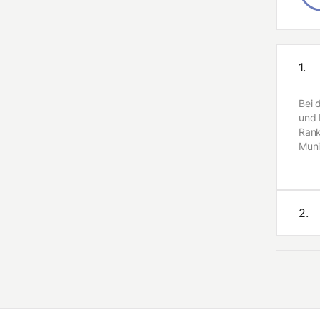
Tourismus / Gastronomie
Transport / Logistik
Versicherungen
1.
Bei 
und 
Rank
Muni
2.
Das 
Abso
der 
Stud