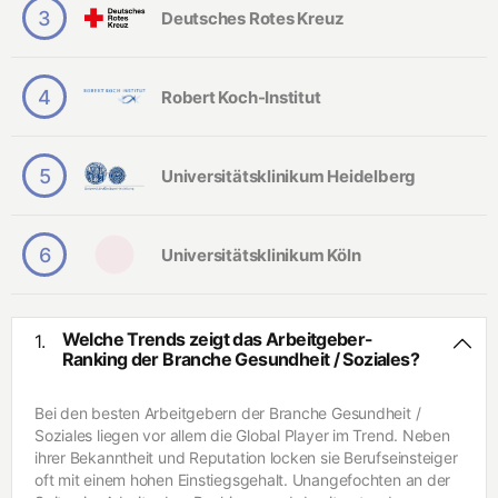
A
3
Deutsches Rotes Kreuz
u
Hohes Gehalt
t
G
o
Internationalität
e
m
4
Robert Koch-Institut
s
o
a
Beliebte Unternehmen.
bi
m
lz
tr
ul
Interviews
5
Universitätsklinikum Heidelberg
a
ie
n
f
ki
e
n
r
g
6
e
Universitätsklinikum Köln
Branchen
r
R
i
B
s
a
A
Welche Trends zeigt das Arbeitgeber-
1.
i
n
u
Ranking der Branche Gesundheit / Soziales?
n
k
t
g
e
o
S
n
m
Bei den besten Arbeitgebern der Branche Gesundheit /
t
o
Soziales liegen vor allem die Global Player im Trend. Neben
a
bi
B
ihrer Bekanntheit und Reputation locken sie Berufseinsteiger
r
lh
a
oft mit einem hohen Einstiegsgehalt. Unangefochten an der
s
e
u