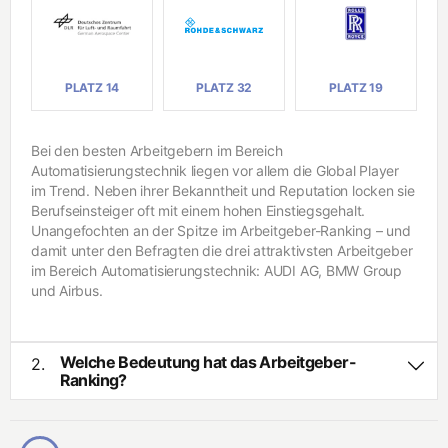
In
ui
f
n
o
g
r
e
m
ni
a
e
PLATZ 14
PLATZ 32
PLATZ 19
ti
u
k
r
w
Bei den besten Arbeitgebern im Bereich
e
In
Automatisierungstechnik liegen vor allem die Global Player
s
g
e
im Trend. Neben ihrer Bekanntheit und Reputation locken sie
e
n
ni
Berufseinsteiger oft mit einem hohen Einstiegsgehalt.
e
Unangefochten an der Spitze im Arbeitgeber-Ranking – und
u
B
damit unter den Befragten die drei attraktivsten Arbeitgeber
r
i
im Bereich Automatisierungstechnik: AUDI AG, BMW Group
w
o
und Airbus.
e
t
s
e
e
c
n
h
Welche Bedeutung hat das Arbeitgeber-
2.
n
Ranking?
o
R
l
Das Arbeitgeber-Ranking basiert auf Deutschlands größter
i
o
s
Studie zum Thema Berufseinstieg von Studierenden und
g
i
Absolventen. Über 50.000 Studienteilnehmende beurteilen
i