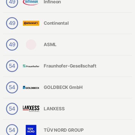
49
Infineon
t
a
ti
o
49
Continental
n
al
E
n
gi
49
ASML
n
e
e
ri
54
Fraunhofer-Gesellschaft
n
g
In
54
GOLDBECK GmbH
f
o
r
m
54
LANXESS
a
ti
o
n
54
TÜV NORD GROUP
st