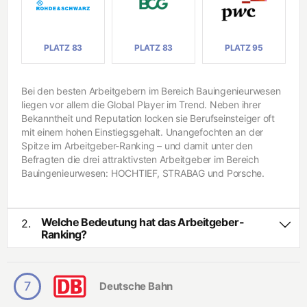
In
n
f
g
o
e
r
ni
m
PLATZ 83
PLATZ 83
PLATZ 95
e
a
u
ti
r
k
w
Bei den besten Arbeitgebern im Bereich Bauingenieurwesen
e
liegen vor allem die Global Player im Trend. Neben ihrer
s
In
Bekanntheit und Reputation locken sie Berufseinsteiger oft
e
g
n
e
mit einem hohen Einstiegsgehalt. Unangefochten an der
ni
Spitze im Arbeitgeber-Ranking – und damit unter den
e
B
Befragten die drei attraktivsten Arbeitgeber im Bereich
u
i
Bauingenieurwesen: HOCHTIEF, STRABAG und Porsche.
r
o
w
t
e
e
s
c
Welche Bedeutung hat das Arbeitgeber-
2.
e
h
Ranking?
n
n
Das Arbeitgeber-Ranking basiert auf Deutschlands größter
o
l
Studie zum Thema Berufseinstieg von Studierenden und
R
o
i
Absolventen. Über 50.000 Studienteilnehmende beurteilen
g
s
7
Deutsche Bahn
Unternehmen auf Grundlage ihrer Attraktivität, Bekanntheit
i
i
sowie der eigenen Bewerbungsintention – und wählen
e