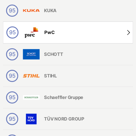
95
KUKA
95
PwC
95
SCHOTT
95
STIHL
95
Schaeffler Gruppe
95
TÜV NORD GROUP