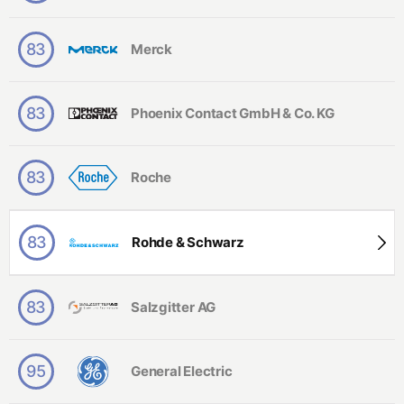
s
c
h
83
Merck
af
ts
in
g
83
Phoenix Contact GmbH & Co. KG
e
ni
e
ur
83
Roche
w
e
s
e
83
Rohde & Schwarz
n
83
Salzgitter AG
95
General Electric