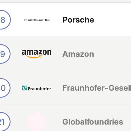
18
Porsche
19
Amazon
20
Fraunhofer-Gesel
21
Globalfoundries