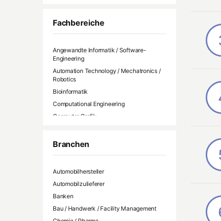
Fachbereiche
Angewandte Informatik / Software-
Engineering
Automation Technology / Mechatronics /
Robotics
Bioinformatik
Computational Engineering
Computer Grafik
Data Science / Datenwissenschaft
Geo- / Umweltinformatik
Branchen
Informatik / Allgemeine Informatik
Informationstechnik /
Automobilhersteller
Kommunikationsinformatik
Automobilzulieferer
Machine Learning / AI
Banken
Medieninformatik / Medientechnik
Bau / Handwerk / Facility Management
Medizinische Informatik
Chemie / Pharma