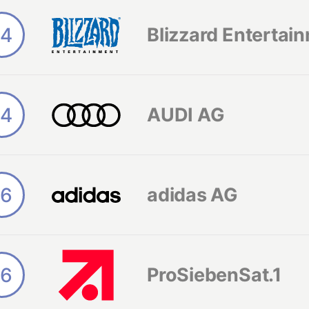
14
Blizzard Entertai
14
AUDI AG
16
adidas AG
16
ProSiebenSat.1