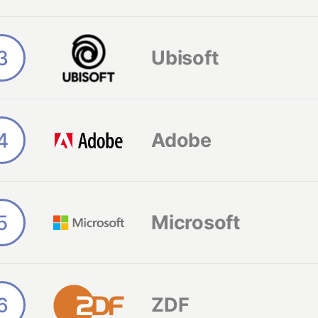
3
Ubisoft
4
Adobe
5
Microsoft
6
ZDF