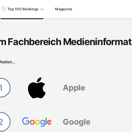
Top 100 Rankings
Magazine
m Fachbereich Medieninformat
edien...
1
Apple
2
Google