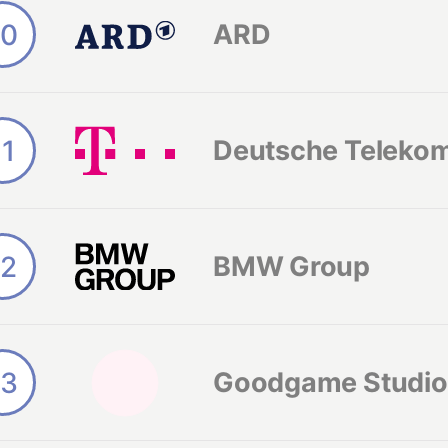
10
ARD
11
Deutsche Teleko
12
BMW Group
13
Goodgame Studio