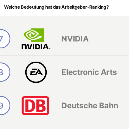
Welche Bedeutung hat das Arbeitgeber-Ranking?
Arbeitgeber-Ranking basiert auf Deutschlands größter Studie zum The
lventen. Über 50.000 Studienteilnehmende beurteilen Unternehmen auf 
eigenen Bewerbungsintention – und wählen dadurch die für sie besten 
ie von
Trendence
, Europas führendem Meinungsforschungsinstitut im 
7
NVIDIA
8
Electronic Arts
9
Deutsche Bahn