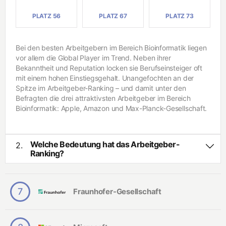
In
r
f
PLATZ 56
PLATZ 67
PLATZ 73
e
o
-
r
E
m
n
a
Bei den besten Arbeitgebern im Bereich Bioinformatik liegen
gi
ti
vor allem die Global Player im Trend. Neben ihrer
n
k
Bekanntheit und Reputation locken sie Berufseinsteiger oft
e
e
mit einem hohen Einstiegsgehalt. Unangefochten an der
In
ri
Spitze im Arbeitgeber-Ranking – und damit unter den
g
n
e
Befragten die drei attraktivsten Arbeitgeber im Bereich
g
ni
Bioinformatik: Apple, Amazon und Max-Planck-Gesellschaft.
e
A
u
ut
r
o
w
Welche Bedeutung hat das Arbeitgeber-
2.
m
e
Ranking?
at
s
Das Arbeitgeber-Ranking basiert auf Deutschlands größter
io
e
Studie zum Thema Berufseinstieg von Studierenden und
n
n
T
Absolventen. Über 50.000 Studienteilnehmende beurteilen
e
7
Fraunhofer-Gesellschaft
R
Unternehmen auf Grundlage ihrer Attraktivität, Bekanntheit
c
i
sowie der eigenen Bewerbungsintention – und wählen
h
s
dadurch die für sie besten Arbeitgeber Deutschlands.
n
i
Durchgeführt wird die Studie von
Trendence
, Europas
ol