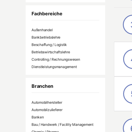
Fachbereiche
Außenhandel
Bankbetriebslehre
Beschaffung / Logistik
Betriebswirtschaftslehre
Controlling / Rechnungswesen
Dienstleistungsmanagement
E-Business
Energiewirtschaft
Branchen
Entrepreneurship
Finanzierung / Investition /
Finanzwissenschaften
Automobilhersteller
Gesundheitsmanagement
Automobilzulieferer
Handel / Distribution
Banken
Innovationsmanagement
Bau / Handwerk / Facility Management
International Business / International
Chemie / Pharma