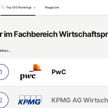
Top 100 Rankings
Magazine
 im Fachbereich Wirtschaftspr
rtsc...
1
PwC
2
KPMG AG Wirtscha