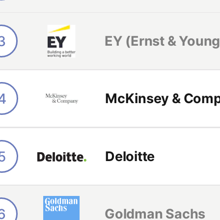
3
EY (Ernst & Youn
4
McKinsey & Com
5
Deloitte
6
Goldman Sachs