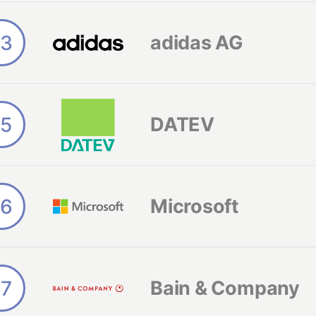
13
adidas AG
15
DATEV
16
Microsoft
17
Bain & Company