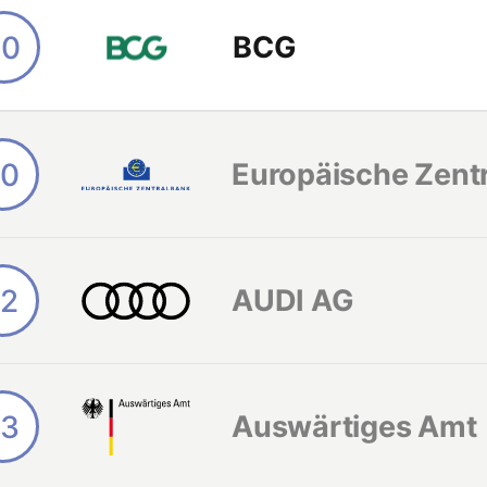
10
BCG
10
Europäische Zent
12
AUDI AG
13
Auswärtiges Amt