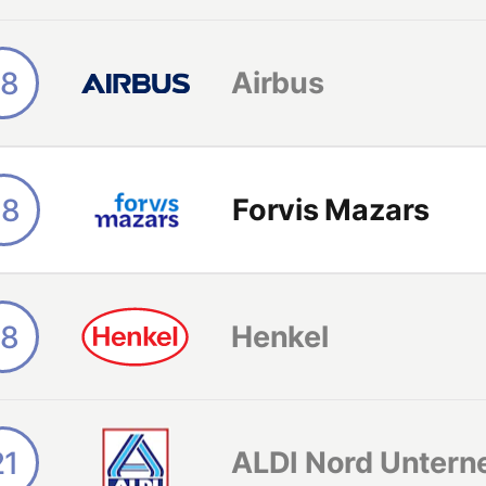
18
Airbus
18
Forvis Mazars
18
Henkel
21
ALDI Nord Unter