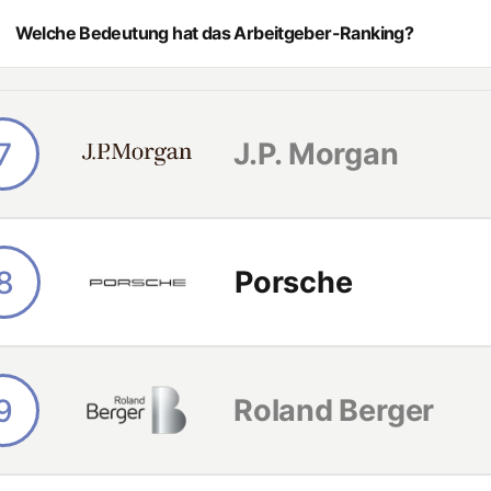
Welche Bedeutung hat das Arbeitgeber-Ranking?
Arbeitgeber-Ranking basiert auf Deutschlands größter Studie zum The
lventen. Über 50.000 Studienteilnehmende beurteilen Unternehmen auf 
eigenen Bewerbungsintention – und wählen dadurch die für sie besten 
ie von
Trendence
, Europas führendem Meinungsforschungsinstitut im 
7
J.P. Morgan
8
Porsche
9
Roland Berger