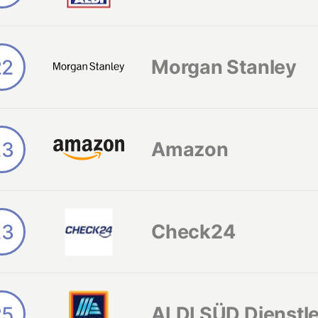
22
Morgan Stanley
23
Amazon
23
Check24
25
ALDI SÜD Dienstle