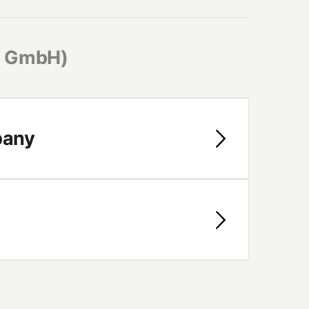
g GmbH)
pany