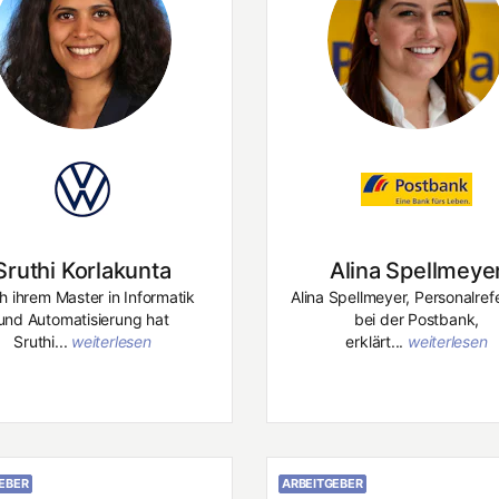
Sruthi Korlakunta
Alina Spellmeye
 ihrem Master in Informatik
Alina Spellmeyer, Personalref
und Automatisierung hat
bei der Postbank,
Sruthi...
weiterlesen
erklärt...
weiterlesen
EBER
ARBEITGEBER