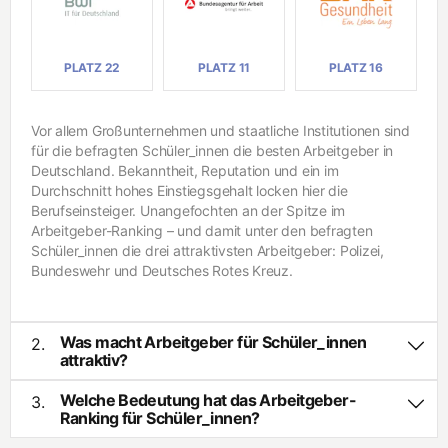
PLATZ 22
PLATZ 11
PLATZ 16
Vor allem Großunternehmen und staatliche Institutionen sind
für die befragten Schüler_innen die besten Arbeitgeber in
Deutschland. Bekanntheit, Reputation und ein im
Durchschnitt hohes Einstiegsgehalt locken hier die
Berufseinsteiger. Unangefochten an der Spitze im
Arbeitgeber-Ranking – und damit unter den befragten
Schüler_innen die drei attraktivsten Arbeitgeber: Polizei,
Bundeswehr und Deutsches Rotes Kreuz.
Was macht Arbeitgeber für Schüler_innen
2.
attraktiv?
Die Schüler_innen wählen die für sie besten Arbeitgeber
vermehrt auf Grundlage der eigenen Karriereperspektiven
Welche Bedeutung hat das Arbeitgeber-
3.
Ranking für Schüler_innen?
und dem kollegialen Umgang im Unternehmen. So die
Das Arbeitgeber-Ranking für Schüler_innen basiert auf einer
Ergebnisse der deutschlandweiten Umfrage unter rund