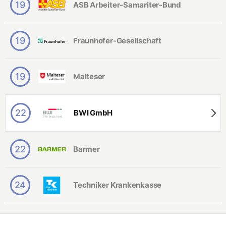
19
ASB Arbeiter-Samariter-Bund
19
Fraunhofer-Gesellschaft
19
Malteser
22
BWI GmbH
22
Barmer
24
Techniker Krankenkasse