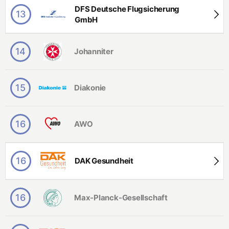
DFS Deutsche Flugsicherung
13
GmbH
14
Johanniter
15
Diakonie
16
AWO
16
DAK Gesundheit
16
Max-Planck-Gesellschaft