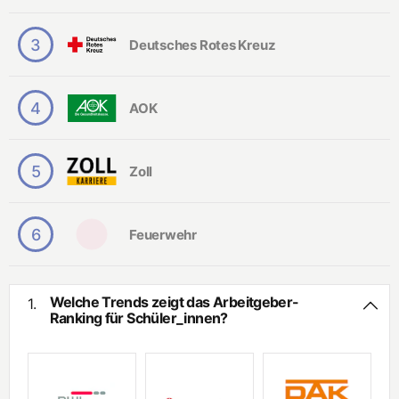
Hohes Gehalt
3
Deutsches Rotes Kreuz
Internationalität
Beliebte Unternehmen.
4
AOK
Interviews
5
Zoll
6
Feuerwehr
Welche Trends zeigt das Arbeitgeber-
1.
Ranking für Schüler_innen?