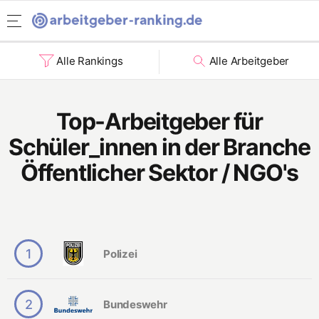
Rising Stars
Arbeitgeber-Ranking Homepage
Menü öffnen
Ranking Studierende.
Alle Rankings
Alle Arbeitgeber
Informatik
Wirtschaft
Top-Arbeitgeber für
Ingenieurwesen
Schüler_innen in der Branche
Naturwissenschaften
Öffentlicher Sektor / NGO's
Rising Stars
Ranking nach Benefits
Soziale Verantwortung
1
Polizei
Chancengleichheit
Karriereperspektiven
2
Bundeswehr
Work-Life-Balance