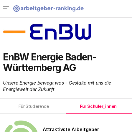
Rising Stars
Arbeitgeber-Ranking Homepage
Menü öffnen
Ranking Studierende.
Informatik
Wirtschaft
Ingenieurwesen
EnBW Energie Baden-
Naturwissenschaften
Württemberg AG
Rising Stars
Unsere Energie bewegt was - Gestalte mit uns die
Ranking nach Benefits
Energiewelt der Zukunft
Soziale Verantwortung
Für Studierende
Für Schüler_innen
Chancengleichheit
Karriereperspektiven
Attraktivste Arbeitgeber
Work-Life-Balance